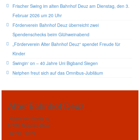
Frischer Swing im alten Bahnhof Deuz am Dienstag, den 3.
Februar 2026 um 20 Uhr
Förderverein Bahnhof Deuz überreicht zwei
Spendenschecks beim Glühweinabend
„Förderverein Alter Bahnhof Deuz“ spendet Freude für
Kinder
Swingin‘ on – 40 Jahre Uni Bigband Siegen
Netphen freut sich auf das Omnibus-Jubiläum
Alter Bahnhof Deuz
Albert-Irle-Straße 12
57250 Netphen-Deuz
02737 / 3976