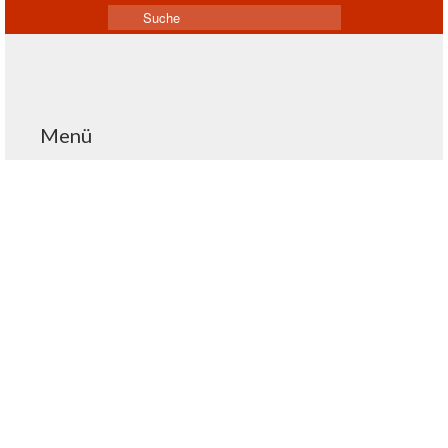
Suche
nach:
Menü
Frischer Swing im
20
JAN. 2026
alten Bahnhof Deuz
am Dienstag, den 3.
Februar 2026 um 20 Uhr
von
ChristianReuter
|
eingetragen in:
Allgemein
|
0
Die Uni Big Band Siegen präsentiert in bewährter