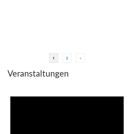
Seit 21 Jahren kümmert sich der Förderverein Bahnhof
Deuz nun schon um das historische Gebäude im
Ortskern – und das mit viel Herzblut. So wurden
unlängst erst wieder 28 000 Euro in die Sanierung der
Außenfassade gesteckt; beachtliche 8000 Euro wurden
…
Weiterlesen
1
2
»
Veranstaltungen