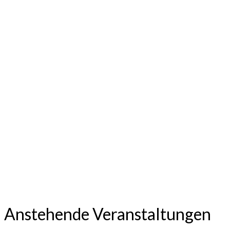
Welt“
Neuer Eisenbahnwaggon am Alten
Bahnhof: Waggon schwebte durch
die Luft
Sorgenvoller Blick in die Zukunft
Anstehende Veranstaltungen