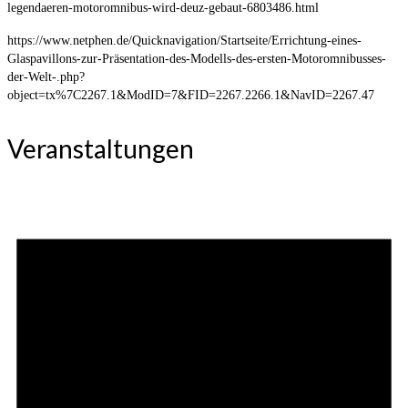
legendaeren-motoromnibus-wird-deuz-gebaut-6803486.html
https://www.netphen.de/Quicknavigation/Startseite/Errichtung-eines-
Glaspavillons-zur-Präsentation-des-Modells-des-ersten-Motoromnibusses-
der-Welt-.php?
object=tx%7C2267.1&ModID=7&FID=2267.2266.1&NavID=2267.47
Veranstaltungen