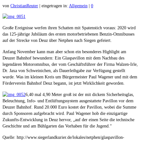
von
ChristianReuter
|
eingetragen in:
Allgemein
|
0
Große Ereignisse werfen ihren Schatten mit Spatenstich voraus: 2020 wird
das 125-jährige Jubiläum des ersten motorbetriebenen Benzin-Omnibusses
auf der Strecke von Deuz über Netphen nach Siegen gefeiert.
Anfang November kann man aber schon ein besonderes Highlight am
Deuzer Bahnhof bewundern: Ein Glaspavillon mit dem Nachbau des
legendären Motoromnibus, der vom Geschäftsführer der Firma Walzen-Irle,
Dr. Jaxa von Schweinichen, als Dauerleihgabe zur Verfügung gestellt
wurde. Was im kleinen Kreis um Bürgermeister Paul Wagener und mit dem
Förderverein Bahnhof Deuz begann, ist jetzt Wirklichkeit geworden.
6,40 mal 4,90 Meter groß ist der mit dickem Sicherheitsglas,
Beleuchtung, Info- und Entlüftungssystem ausgestattete Pavillon vor dem
Deuzer Bahnhof. Rund 20.000 Euro kostet der Pavillon, wobei die Summe
durch Sponsoren aufgebracht wird. Paul Wagener hob die einzigartige
Zukunfts-Entwicklung in Deuz hervor, „auf der einen Seite die technische
Geschichte und am Bühlgarten das Vorhaben für die Jugend.“
Quelle: http://www.siegerlandkurier.de/lokales/netphen/glaspavillon-