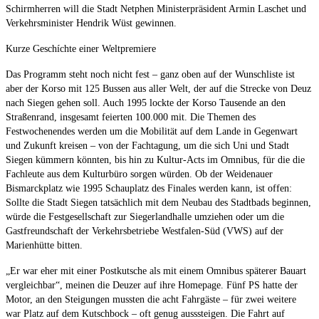
Schirmherren will die Stadt Netphen Ministerpräsident Armin Laschet und
Verkehrsminister Hendrik Wüst gewinnen.
Kurze Geschíchte einer Weltpremiere
Das Programm steht noch nicht fest – ganz oben auf der Wunschliste ist
aber der Korso mit 125 Bussen aus aller Welt, der auf die Strecke von Deuz
nach Siegen gehen soll. Auch 1995 lockte der Korso Tausende an den
Straßenrand, insgesamt feierten 100.000 mit. Die Themen des
Festwochenendes werden um die Mobilität auf dem Lande in Gegenwart
und Zukunft kreisen – von der Fachtagung, um die sich Uni und Stadt
Siegen kümmern könnten, bis hin zu Kultur-Acts im Omnibus, für die die
Fachleute aus dem Kulturbüro sorgen würden. Ob der Weidenauer
Bismarckplatz wie 1995 Schauplatz des Finales werden kann, ist offen:
Sollte die Stadt Siegen tatsächlich mit dem Neubau des Stadtbads beginnen,
würde die Festgesellschaft zur Siegerlandhalle umziehen oder um die
Gastfreundschaft der Verkehrsbetriebe Westfalen-Süd (VWS) auf der
Marienhütte bitten.
„Er war eher mit einer Postkutsche als mit einem Omnibus späterer Bauart
vergleichbar“, meinen die Deuzer auf ihre Homepage. Fünf PS hatte der
Motor, an den Steigungen mussten die acht Fahrgäste – für zwei weitere
war Platz auf dem Kutschbock – oft genug ausssteigen. Die Fahrt auf